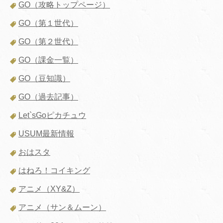
GO（攻略トップページ）
GO（第１世代）
GO（第２世代）
GO（課金一覧）
GO（豆知識）
GO（過去記事）
Let`sGoピカチュウ
USUM最新情報
おはスタ
はねろ！コイキング
アニメ（XY&Z）
アニメ（サン＆ムーン）