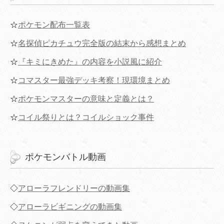
☆
ポケモン配布一覧表
☆
名探偵ピカチュウ完全版の結末から感想まとめ
☆
『キミにきめた』の内容を小説風に紹介
☆
コマスター最強デッキ考察！現環境まとめ
☆
ポケモンマスターの意味と定義とは？
☆
コイル祭りとは？コイルショック事件
ポケモンバトル動画
◇
アローラフレンドリーの動画集
◇
アローラビギニングの動画集