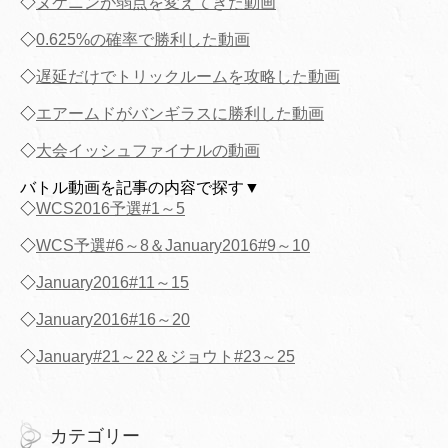
◇
ヌケニンが弱点を変えてきた動画
◇
0.625%の確率で勝利した動画
◇
遅延だけでトリックルームを攻略した動画
◇
エアームドがバンギラスに勝利した動画
◇
大会イッシュファイナルの動画
バトル動画を記事の内容で探す▼
◇
WCS2016予選#1～5
◇
WCS予選#6～8＆January2016#9～10
◇
January2016#11～15
◇
January2016#16～20
◇
January#21～22＆ジョウト#23～25
カテゴリー