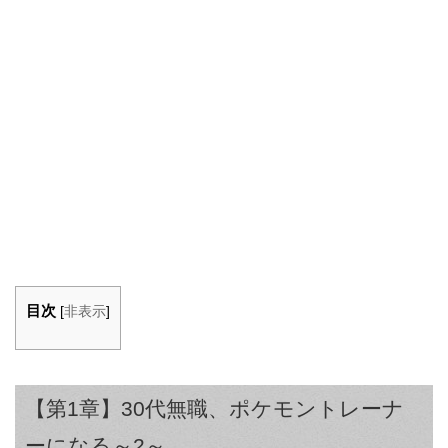
目次
[
非表示
]
【第1章】30代無職、ポケモントレーナ
ーになる～2～