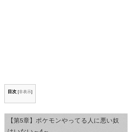
目次
[
非表示
]
【第5章】ポケモンやってる人に悪い奴
はいない～4～