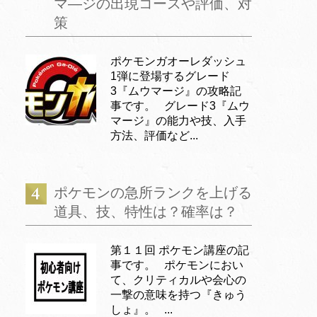
マ―ジの出現コースや評価、対
策
ポケモンガオーレダッシュ
1弾に登場するグレード
3『ムウマージ』の攻略記
事です。 グレード3『ムウ
マージ』の能力や技、入手
方法、評価など...
ポケモンの急所ランクを上げる
道具、技、特性は？確率は？
第１１回 ポケモン講座の記
事です。 ポケモンにおい
て、クリティカルや会心の
一撃の意味を持つ『きゅう
しょ』。 ...