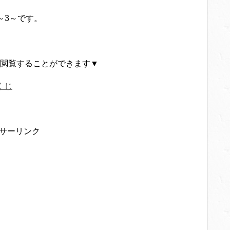
～3～です。
閲覧することができます▼
くじ
サーリンク