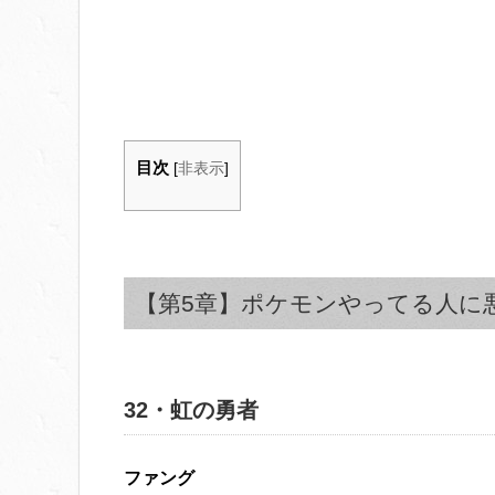
目次
[
非表示
]
【第5章】ポケモンやってる人に
32・虹の勇者
ファング