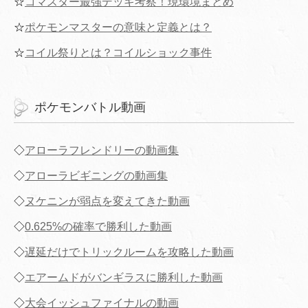
☆
コマスター最強デッキ考察！現環境まとめ
☆
ポケモンマスターの意味と定義とは？
☆
コイル祭りとは？コイルショック事件
ポケモンバトル動画
◇
アローラフレンドリーの動画集
◇
アローラビギニングの動画集
◇
ヌケニンが弱点を変えてきた動画
◇
0.625%の確率で勝利した動画
◇
遅延だけでトリックルームを攻略した動画
◇
エアームドがバンギラスに勝利した動画
◇
大会イッシュファイナルの動画