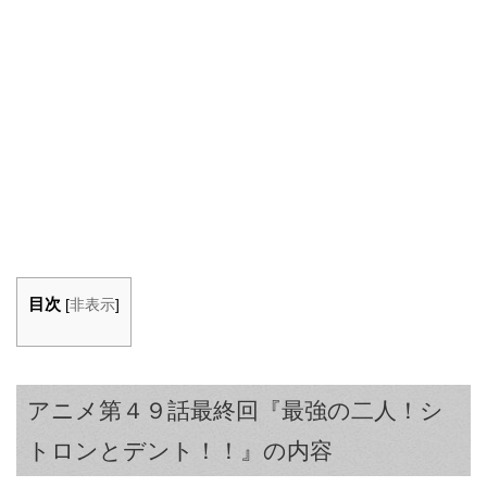
目次
[
非表示
]
アニメ第４９話最終回『最強の二人！シ
トロンとデント！！』の内容