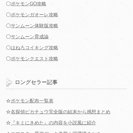
〇
ポケモンGO攻略
〇
ポケモンガオーレ攻略
〇
サンムーン体験版攻略
〇
サンムーン育成論
〇
はねろコイキング攻略
〇
ポケモンクエスト攻略
ロングセラー記事
☆
ポケモン配布一覧表
☆
名探偵ピカチュウ完全版の結末から感想まとめ
☆
『キミにきめた』の内容を小説風に紹介