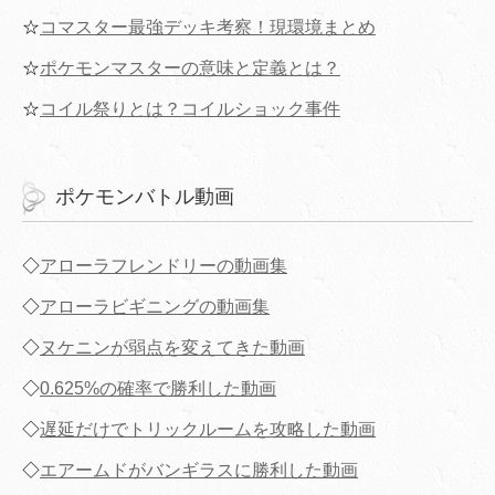
☆
コマスター最強デッキ考察！現環境まとめ
☆
ポケモンマスターの意味と定義とは？
☆
コイル祭りとは？コイルショック事件
ポケモンバトル動画
◇
アローラフレンドリーの動画集
◇
アローラビギニングの動画集
◇
ヌケニンが弱点を変えてきた動画
◇
0.625%の確率で勝利した動画
◇
遅延だけでトリックルームを攻略した動画
◇
エアームドがバンギラスに勝利した動画