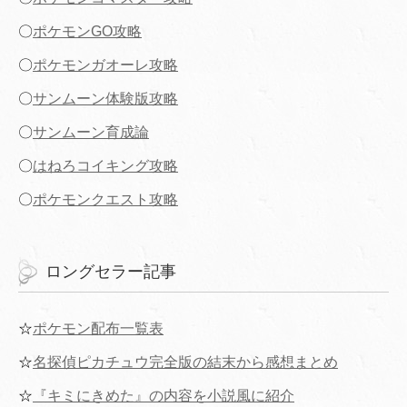
〇
ポケモンGO攻略
〇
ポケモンガオーレ攻略
〇
サンムーン体験版攻略
〇
サンムーン育成論
〇
はねろコイキング攻略
〇
ポケモンクエスト攻略
ロングセラー記事
☆
ポケモン配布一覧表
☆
名探偵ピカチュウ完全版の結末から感想まとめ
☆
『キミにきめた』の内容を小説風に紹介