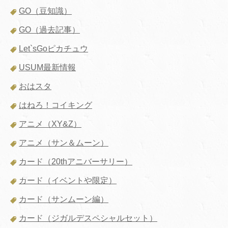
GO（豆知識）
GO（過去記事）
Let`sGoピカチュウ
USUM最新情報
おはスタ
はねろ！コイキング
アニメ（XY&Z）
アニメ（サン＆ムーン）
カード（20thアニバーサリー）
カード（イベントや限定）
カード（サンムーン編）
カード（ジガルデスペシャルセット）