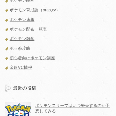
ポケモン映画
ポケモン育成論（oras,xy）
ポケモン速報
ポケモン配布一覧表
ポケモン雑学
ポッ拳攻略
初心者向けポケモン講座
金銀VC情報
最近の投稿
ポケモンスリープはいつ発売するのか予
想してみる