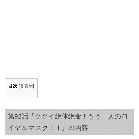
目次
[
非表示
]
第92話『ククイ絶体絶命！もう一人のロ
イヤルマスク！！』の内容