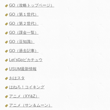
GO（攻略トップページ）
GO（第１世代）
GO（第２世代）
GO（課金一覧）
GO（豆知識）
GO（過去記事）
Let`sGoピカチュウ
USUM最新情報
おはスタ
はねろ！コイキング
アニメ（XY&Z）
アニメ（サン＆ムーン）