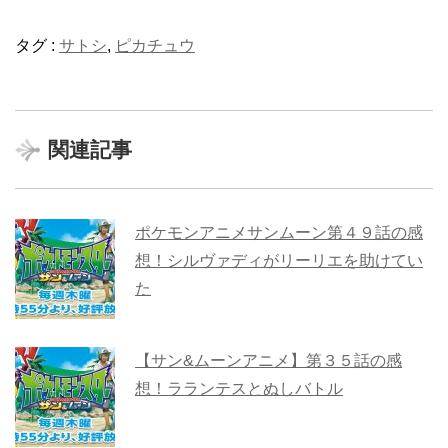
タグ :
サトシ
,
ピカチュウ
関連記事
ポケモンアニメサンムーン第４９話の感
想！シルヴァディがリーリエを助けてい
た
【サン&ムーンアニメ】第３５話の感
想！ラランテスとぬしバトル