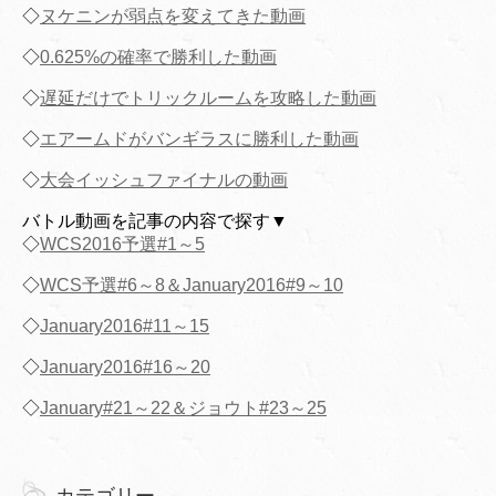
◇
ヌケニンが弱点を変えてきた動画
◇
0.625%の確率で勝利した動画
◇
遅延だけでトリックルームを攻略した動画
◇
エアームドがバンギラスに勝利した動画
◇
大会イッシュファイナルの動画
バトル動画を記事の内容で探す▼
◇
WCS2016予選#1～5
◇
WCS予選#6～8＆January2016#9～10
◇
January2016#11～15
◇
January2016#16～20
◇
January#21～22＆ジョウト#23～25