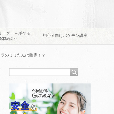
リーダー～ポケモ
初心者向けポケモン講座
O体験談～
ロラのミミたんは幽霊！？