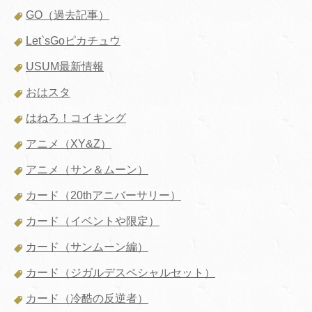
GO（過去記事）
Let`sGoピカチュウ
USUM最新情報
おはスタ
はねろ！コイキング
アニメ（XY&Z）
アニメ（サン＆ムーン）
カード（20thアニバーサリー）
カード（イベントや限定）
カード（サンムーン編）
カード（ジガルデスペシャルセット）
カード（冷酷の反逆者）