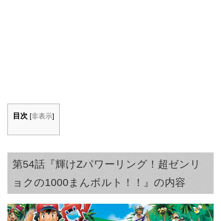
目次
[
非表示
]
第54話『輝けZパワーリング！超ゼンリ
ョクの1000まんボルト！！』の内容