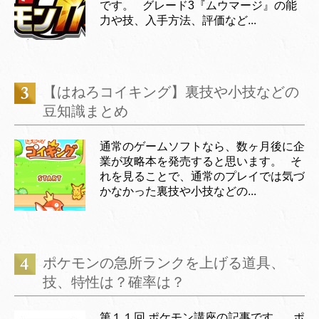
です。 グレード3『ムウマージ』の能
力や技、入手方法、評価など...
【はねろコイキング】裏技や小技などの
豆知識まとめ
通常のゲームソフトなら、数ヶ月後に企
業が攻略本を発売すると思います。 そ
れを見ることで、通常のプレイでは気づ
かなかった裏技や小技などの...
ポケモンの急所ランクを上げる道具、
技、特性は？確率は？
第１１回 ポケモン講座の記事です。 ポ