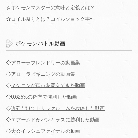
☆
ポケモンマスターの意味と定義とは？
☆
コイル祭りとは？コイルショック事件
ポケモンバトル動画
◇
アローラフレンドリーの動画集
◇
アローラビギニングの動画集
◇
ヌケニンが弱点を変えてきた動画
◇
0.625%の確率で勝利した動画
◇
遅延だけでトリックルームを攻略した動画
◇
エアームドがバンギラスに勝利した動画
◇
大会イッシュファイナルの動画