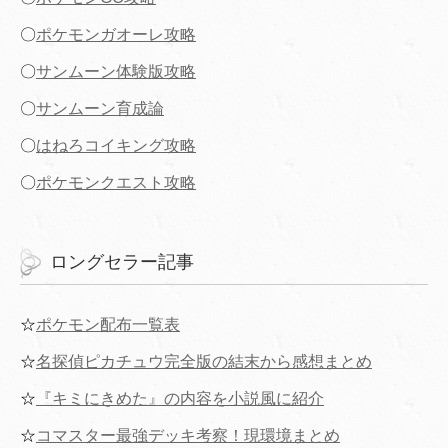
〇
ポケモンガオーレ攻略
〇
サンムーン体験版攻略
〇
サンムーン育成論
〇
はねろコイキング攻略
〇
ポケモンクエスト攻略
ロングセラー記事
☆
ポケモン配布一覧表
☆
名探偵ピカチュウ完全版の結末から感想まとめ
☆
『キミにきめた』の内容を小説風に紹介
☆
コマスター最強デッキ考察！現環境まとめ