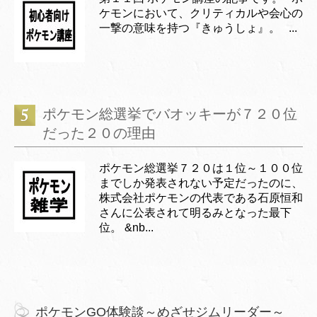
ケモンにおいて、クリティカルや会心の
一撃の意味を持つ『きゅうしょ』。 ...
ポケモン総選挙でバオッキーが７２０位
だった２０の理由
ポケモン総選挙７２０は１位～１００位
までしか発表されない予定だったのに、
株式会社ポケモンの代表である石原恒和
さんに公表されて明るみとなった最下
位。 &nb...
ポケモンGO体験談～めざせジムリーダー～