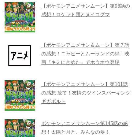
【ポケモンアニメサンムーン】第96話の
感想！ロケット団とヌイコグマ
【ポケモンアニメサン＆ムーン】第７話
の感想！ニャビーとムーランドの絆！映
画『キミにきめた』でホウオウ登場
【ポケモンアニメサンムーン】第101話
の感想 放て！友情のツインスパーキング
ギガボルト
ポケモンアニメサンムーン第145話の感
想！太陽と月と、みんなの夢！