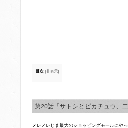
目次
[
非表示
]
第20話『サトシとピカチュウ、
メレメレじま最大のショッピングモールにやっ