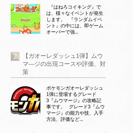
『はねろコイキング』で
は、様々なイベントが発生
します。 『ランダムイベ
ント』の中には、即ゲーム
オーバーで強...
【ガオーレダッシュ1弾】ムウ
マ―ジの出現コースや評価、対
策
ポケモンガオーレダッシュ
1弾に登場するグレード
3『ムウマージ』の攻略記
事です。 グレード3『ムウ
マージ』の能力や技、入手
方法、評価など...