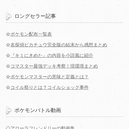
ロングセラー記事
☆
ポケモン配布一覧表
☆
名探偵ピカチュウ完全版の結末から感想まとめ
☆
『キミにきめた』の内容を小説風に紹介
☆
コマスター最強デッキ考察！現環境まとめ
☆
ポケモンマスターの意味と定義とは？
☆
コイル祭りとは？コイルショック事件
ポケモンバトル動画
◇
アローラフレンドリーの動画集