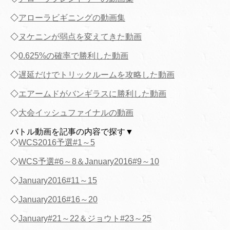
◇
アローラビギニングの動画集
◇
ヌケニンが弱点を変えてきた動画
◇
0.625%の確率で勝利した動画
◇
遅延だけでトリックルームを攻略した動画
◇
エアームドがバンギラスに勝利した動画
◇
大会イッシュファイナルの動画
バトル動画を記事の内容で探す▼
◇
WCS2016予選#1～5
◇
WCS予選#6～8＆January2016#9～10
◇
January2016#11～15
◇
January2016#16～20
◇
January#21～22＆ジョウト#23～25