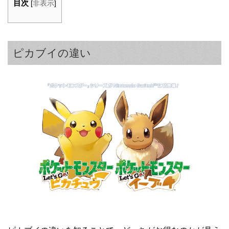
目次
[
非表示
]
ピカブイの違い