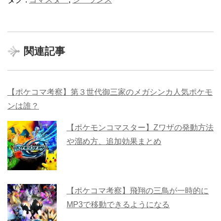
関連記事
【ポケコマ考察】第３世代御三家のメガシンカ人気ポケモ
ンは誰？
【ポケモンコマスター】Zワザの発動方法
や溜め方、追加効果まとめ
【ポケコマ考察】飛翔の三鳥が一時的に
MP3で移動できるようになる