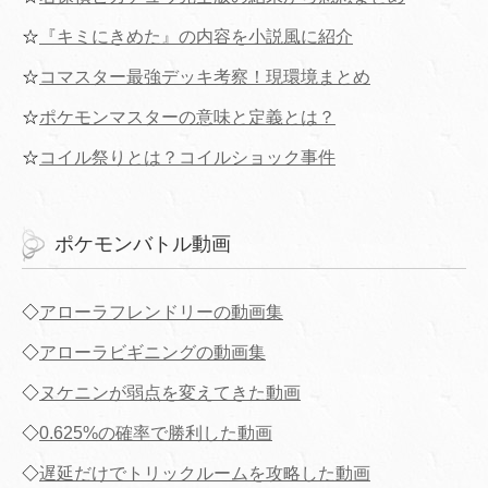
☆
『キミにきめた』の内容を小説風に紹介
☆
コマスター最強デッキ考察！現環境まとめ
☆
ポケモンマスターの意味と定義とは？
☆
コイル祭りとは？コイルショック事件
ポケモンバトル動画
◇
アローラフレンドリーの動画集
◇
アローラビギニングの動画集
◇
ヌケニンが弱点を変えてきた動画
◇
0.625%の確率で勝利した動画
◇
遅延だけでトリックルームを攻略した動画