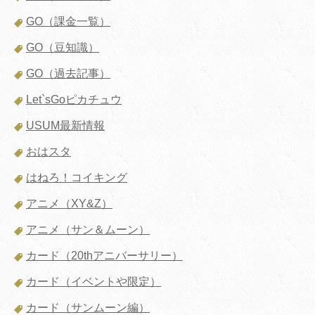
GO（課金一覧）
GO（豆知識）
GO（過去記事）
Let`sGoピカチュウ
USUM最新情報
おはスタ
はねろ！コイキング
アニメ（XY&Z）
アニメ（サン＆ムーン）
カード（20thアニバーサリー）
カード（イベントや限定）
カード（サンムーン編）