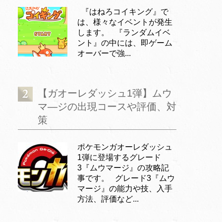
『はねろコイキング』で
は、様々なイベントが発生
します。 『ランダムイベ
ント』の中には、即ゲーム
オーバーで強...
【ガオーレダッシュ1弾】ムウ
マ―ジの出現コースや評価、対
策
ポケモンガオーレダッシュ
1弾に登場するグレード
3『ムウマージ』の攻略記
事です。 グレード3『ムウ
マージ』の能力や技、入手
方法、評価など...