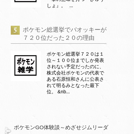
しょ』。 ...
ポケモン総選挙でバオッキーが
７２０位だった２０の理由
ポケモン総選挙７２０は１
位～１００位までしか発表
されない予定だったのに、
株式会社ポケモンの代表で
ある石原恒和さんに公表さ
れて明るみとなった最下
位。 &nb...
ポケモンGO体験談～めざせジムリーダ