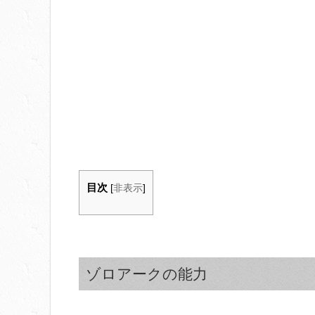
目次
[
非表示
]
ゾロアークの能力