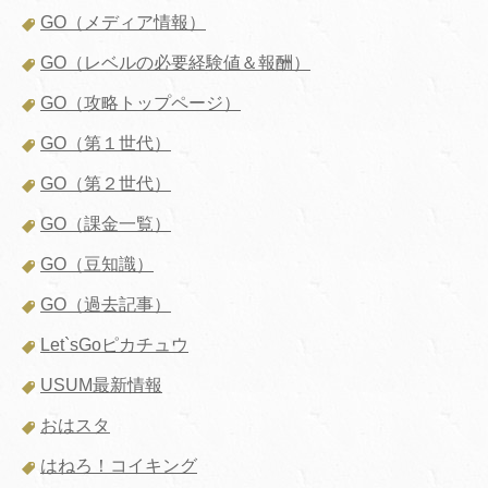
GO（メディア情報）
GO（レベルの必要経験値＆報酬）
GO（攻略トップページ）
GO（第１世代）
GO（第２世代）
GO（課金一覧）
GO（豆知識）
GO（過去記事）
Let`sGoピカチュウ
USUM最新情報
おはスタ
はねろ！コイキング