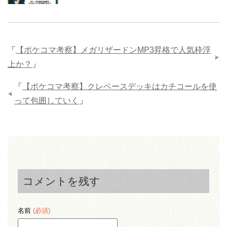
「
【ポケコマ考察】メガリザードンMP3昇格で人気枠浮
上か？
」
「
【ポケコマ考察】クレベースデッキはカチコールを使
って包囲していく
」
コメントを残す
名前
(必須)