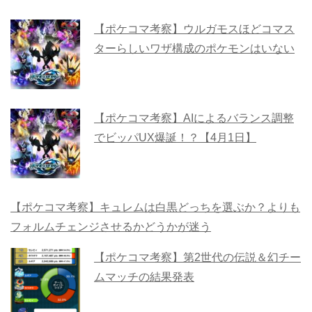
【ポケコマ考察】ウルガモスほどコマス
ターらしいワザ構成のポケモンはいない
【ポケコマ考察】AIによるバランス調整
でビッパUX爆誕！？【4月1日】
【ポケコマ考察】キュレムは白黒どっちを選ぶか？よりも
フォルムチェンジさせるかどうかが迷う
【ポケコマ考察】第2世代の伝説＆幻チー
ムマッチの結果発表