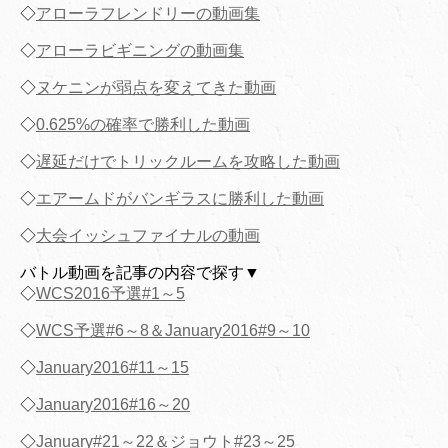
◇
アローラフレンドリーの動画集
◇
アローラビギニングの動画集
◇
ヌケニンが弱点を変えてきた動画
◇
0.625%の確率で勝利した動画
◇
遅延だけでトリックルームを攻略した動画
◇
エアームドがバンギラスに勝利した動画
◇
大会イッシュファイナルの動画
バトル動画を記事の内容で探す▼
◇
WCS2016予選#1～5
◇
WCS予選#6～8＆January2016#9～10
◇
January2016#11～15
◇
January2016#16～20
◇
January#21～22＆ジョウト#23～25