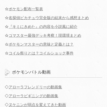
☆
ポケモン配布一覧表
☆
名探偵ピカチュウ完全版の結末から感想まとめ
☆
『キミにきめた』の内容を小説風に紹介
☆
コマスター最強デッキ考察！現環境まとめ
☆
ポケモンマスターの意味と定義とは？
☆
コイル祭りとは？コイルショック事件
ポケモンバトル動画
◇
アローラフレンドリーの動画集
◇
アローラビギニングの動画集
◇
ヌケニンが弱点を変えてきた動画