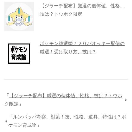
【ジラーチ配布】厳選の個体値、性格、
技は？トウホク限定
ポケモン総選挙７２０バオッキー配信の
厳選！受け取り方、技は？
「
【ジラーチ配布】厳選の個体値、性格、技は？トウホ
ク限定
」
「
ルンパッパ考察、対策！技、性格、道具、特性は？ポ
ケモン育成論
」