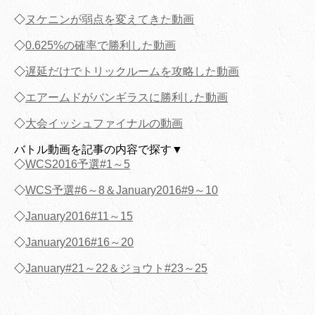
◇
ヌケニンが弱点を変えてきた動画
◇
0.625%の確率で勝利した動画
◇
遅延だけでトリックルームを攻略した動画
◇
エアームドがバンギラスに勝利した動画
◇
大会イッシュファイナルの動画
バトル動画を記事の内容で探す▼
◇
WCS2016予選#1～5
◇
WCS予選#6～8＆January2016#9～10
◇
January2016#11～15
◇
January2016#16～20
◇
January#21～22＆ジョウト#23～25