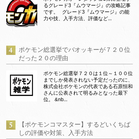
るグレード3『ムウマージ』の攻略記事
です。 グレード3『ムウマージ』の能
力や技、入手方法、評価など...
ポケモン総選挙でバオッキーが７２０位
だった２０の理由
ポケモン総選挙７２０は１位～１００位
までしか発表されない予定だったのに、
株式会社ポケモンの代表である石原恒和
さんに公表されて明るみとなった最下
位。 &nb...
【ポケモンコマスター】するどいくちば
しの評価や対策、入手方法