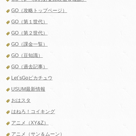
GO（攻略トップページ）
GO（第１世代）
GO（第２世代）
GO（課金一覧）
GO（豆知識）
GO（過去記事）
Let`sGoピカチュウ
USUM最新情報
おはスタ
はねろ！コイキング
アニメ（XY&Z）
アニメ（サン＆ムーン）