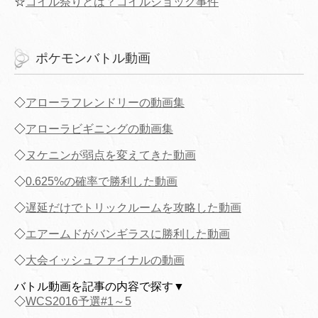
☆
コイル祭りとは？コイルショック事件
ポケモンバトル動画
◇
アローラフレンドリーの動画集
◇
アローラビギニングの動画集
◇
ヌケニンが弱点を変えてきた動画
◇
0.625%の確率で勝利した動画
◇
遅延だけでトリックルームを攻略した動画
◇
エアームドがバンギラスに勝利した動画
◇
大会イッシュファイナルの動画
バトル動画を記事の内容で探す▼
◇
WCS2016予選#1～5