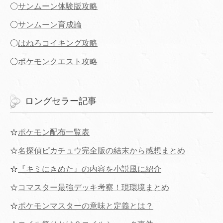
〇
サンムーン体験版攻略
〇
サンムーン育成論
〇
はねろコイキング攻略
〇
ポケモンクエスト攻略
ロングセラー記事
☆
ポケモン配布一覧表
☆
名探偵ピカチュウ完全版の結末から感想まとめ
☆
『キミにきめた』の内容を小説風に紹介
☆
コマスター最強デッキ考察！現環境まとめ
☆
ポケモンマスターの意味と定義とは？