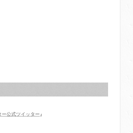
ター公式ツイッター
』