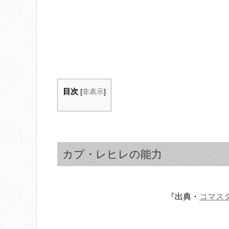
目次
[
非表示
]
カプ・レヒレの能力
『出典・
コマス