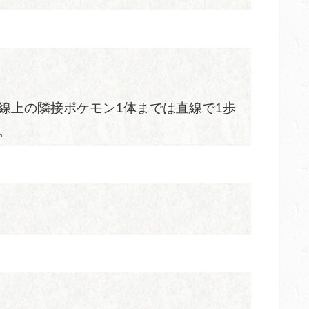
線上の隣接ポケモン1体までは直線で1歩
。