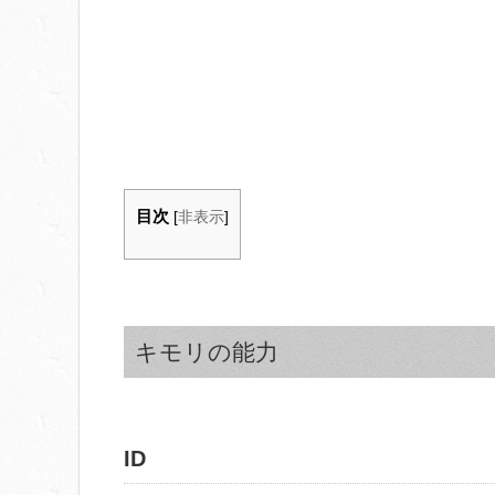
目次
[
非表示
]
キモリの能力
ID