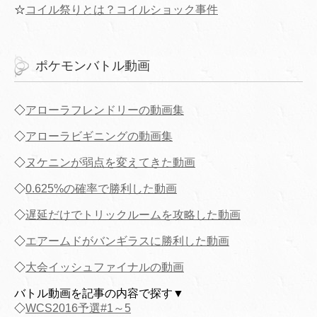
☆
コイル祭りとは？コイルショック事件
ポケモンバトル動画
◇
アローラフレンドリーの動画集
◇
アローラビギニングの動画集
◇
ヌケニンが弱点を変えてきた動画
◇
0.625%の確率で勝利した動画
◇
遅延だけでトリックルームを攻略した動画
◇
エアームドがバンギラスに勝利した動画
◇
大会イッシュファイナルの動画
バトル動画を記事の内容で探す▼
◇
WCS2016予選#1～5