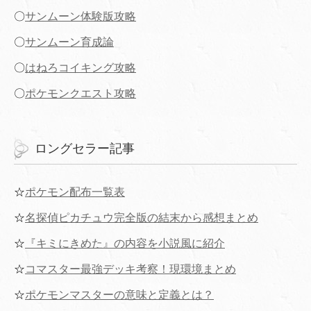
〇
サンムーン体験版攻略
〇
サンムーン育成論
〇
はねろコイキング攻略
〇
ポケモンクエスト攻略
ロングセラー記事
☆
ポケモン配布一覧表
☆
名探偵ピカチュウ完全版の結末から感想まとめ
☆
『キミにきめた』の内容を小説風に紹介
☆
コマスター最強デッキ考察！現環境まとめ
☆
ポケモンマスターの意味と定義とは？