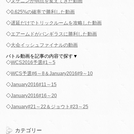
◇
ヌケニンが弱点を変えてきた動画
◇
0.625%の確率で勝利した動画
◇
遅延だけでトリックルームを攻略した動画
◇
エアームドがバンギラスに勝利した動画
◇
大会イッシュファイナルの動画
バトル動画を記事の内容で探す▼
◇
WCS2016予選#1～5
◇
WCS予選#6～8＆January2016#9～10
◇
January2016#11～15
◇
January2016#16～20
◇
January#21～22＆ジョウト#23～25
カテゴリー