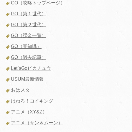
GO（攻略トップページ）
GO（第１世代）
GO（第２世代）
GO（課金一覧）
GO（豆知識）
GO（過去記事）
Let`sGoピカチュウ
USUM最新情報
おはスタ
はねろ！コイキング
アニメ（XY&Z）
アニメ（サン＆ムーン）