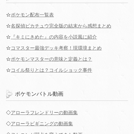
☆
ポケモン配布一覧表
☆
名探偵ピカチュウ完全版の結末から感想まとめ
☆
『キミにきめた』の内容を小説風に紹介
☆
コマスター最強デッキ考察！現環境まとめ
☆
ポケモンマスターの意味と定義とは？
☆
コイル祭りとは？コイルショック事件
ポケモンバトル動画
◇
アローラフレンドリーの動画集
◇
アローラビギニングの動画集