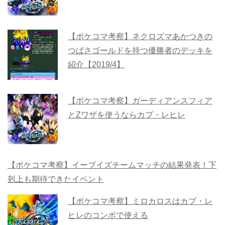
【ポケコマ考察】ネクロズマあかつきの
つばさゴールドを持つ優勝者のデッキを
紹介【2019/4】
【ポケコマ考察】ガーディアンスフィア
とZワザを使うならカプ・レヒレ
【ポケコマ考察】イーブイズチームマッチの結果発表！下
剋上も期待できたイベント
【ポケコマ考察】ミロカロスはカプ・レ
ヒレのコンボで使える