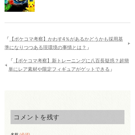
「
【ポケコマ考察】かわす4％があるかどうかも採用基
準になりつつある現環境の事情とは？
」
「
【ポケコマ考察】新トレーニングに八百長疑惑？超簡
単にレア素材や限定フィギュアがゲットできる
」
コメントを残す
名前
(必須)