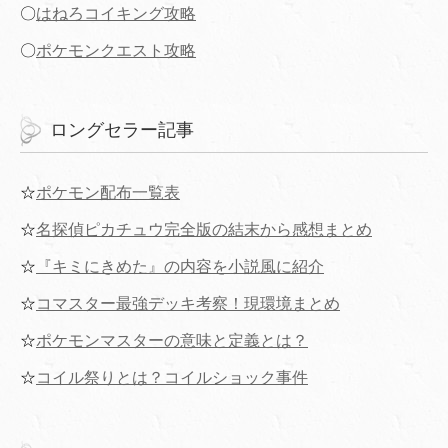
〇
はねろコイキング攻略
〇
ポケモンクエスト攻略
ロングセラー記事
☆
ポケモン配布一覧表
☆
名探偵ピカチュウ完全版の結末から感想まとめ
☆
『キミにきめた』の内容を小説風に紹介
☆
コマスター最強デッキ考察！現環境まとめ
☆
ポケモンマスターの意味と定義とは？
☆
コイル祭りとは？コイルショック事件