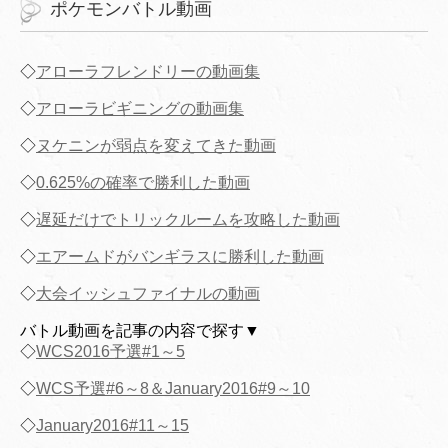
ポケモンバトル動画
◇
アローラフレンドリーの動画集
◇
アローラビギニングの動画集
◇
ヌケニンが弱点を変えてきた動画
◇
0.625%の確率で勝利した動画
◇
遅延だけでトリックルームを攻略した動画
◇
エアームドがバンギラスに勝利した動画
◇
大会イッシュファイナルの動画
バトル動画を記事の内容で探す▼
◇
WCS2016予選#1～5
◇
WCS予選#6～8＆January2016#9～10
◇
January2016#11～15