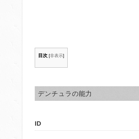
目次
[
非表示
]
デンチュラの能力
ID