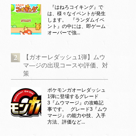
『はねろコイキング』で
は、様々なイベントが発生
します。 『ランダムイベ
ント』の中には、即ゲーム
オーバーで強...
【ガオーレダッシュ1弾】ムウ
マ―ジの出現コースや評価、対
策
ポケモンガオーレダッシュ
1弾に登場するグレード
3『ムウマージ』の攻略記
事です。 グレード3『ムウ
マージ』の能力や技、入手
方法、評価など...