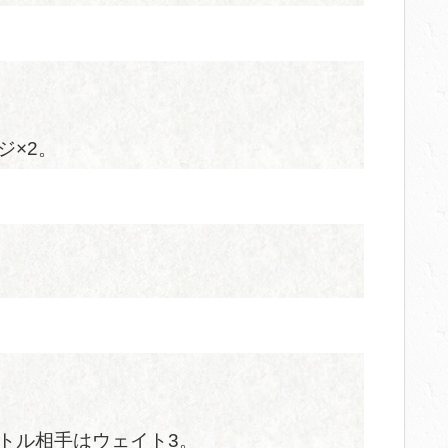
ジ×2。
トル相手はウェイト3。