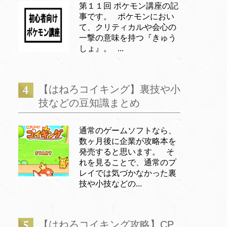
第１１回 ポケモン講座の記
事です。 ポケモンにおい
て、クリティカルや会心の
一撃の意味を持つ『きゅう
しょ』。 ...
【はねろコイキング】裏技や小
技などの豆知識まとめ
通常のゲームソフトなら、
数ヶ月後に企業が攻略本を
発売すると思います。 そ
れを見ることで、通常のプ
レイでは気づかなかった裏
技や小技などの...
【はねろコイキング攻略】CP