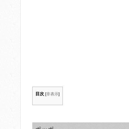
目次
[
非表示
]