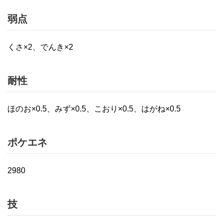
弱点
くさ×2、でんき×2
耐性
ほのお×0.5、みず×0.5、こおり×0.5、はがね×0.5
ポケエネ
2980
技