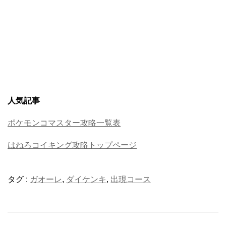
人気記事
ポケモンコマスター攻略一覧表
はねろコイキング攻略トップページ
タグ :
ガオーレ
,
ダイケンキ
,
出現コース