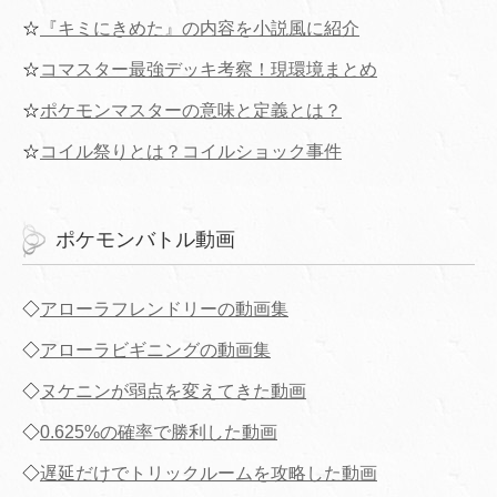
☆
『キミにきめた』の内容を小説風に紹介
☆
コマスター最強デッキ考察！現環境まとめ
☆
ポケモンマスターの意味と定義とは？
☆
コイル祭りとは？コイルショック事件
ポケモンバトル動画
◇
アローラフレンドリーの動画集
◇
アローラビギニングの動画集
◇
ヌケニンが弱点を変えてきた動画
◇
0.625%の確率で勝利した動画
◇
遅延だけでトリックルームを攻略した動画