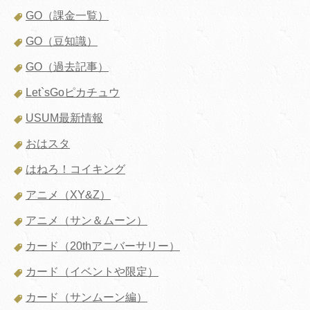
GO（課金一覧）
GO（豆知識）
GO（過去記事）
Let`sGoピカチュウ
USUM最新情報
おはスタ
はねろ！コイキング
アニメ（XY&Z）
アニメ（サン＆ムーン）
カード（20thアニバーサリー）
カード（イベントや限定）
カード（サンムーン編）