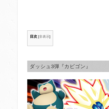
目次
[
非表示
]
ダッシュ3弾『カビゴン』