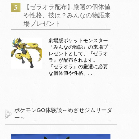
【ゼラオラ配布】厳選の個体値
や性格、技は？みんなの物語来
場プレゼント
劇場版ポケットモンスター
『みんなの物語』の来場プ
レゼントとして、『ゼラオ
ラ』が配布されます。
『ゼラオラ』の厳選に必要
な個体値や性格、...
ポケモンGO体験談～めざせジムリーダ
ー～