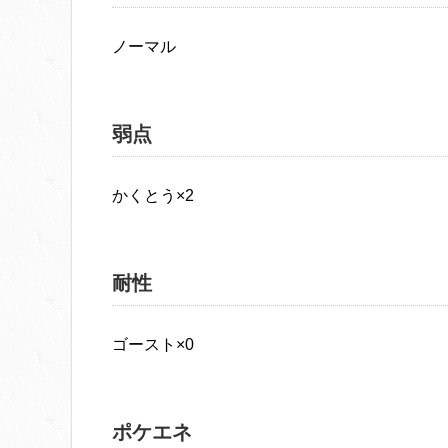
ノーマル
弱点
かくとう×2
耐性
ゴースト×0
ポケエネ