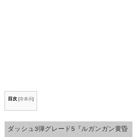
目次
[
非表示
]
ダッシュ3弾グレード5『ルガンガン黄昏