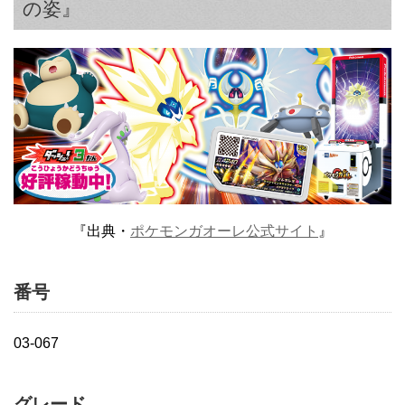
の姿』
『出典・
ポケモンガオーレ公式サイト
』
番号
03-067
グレード