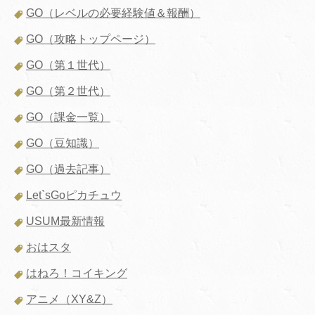
GO（レベルの必要経験値＆報酬）
GO（攻略トップページ）
GO（第１世代）
GO（第２世代）
GO（課金一覧）
GO（豆知識）
GO（過去記事）
Let`sGoピカチュウ
USUM最新情報
おはスタ
はねろ！コイキング
アニメ（XY&Z）