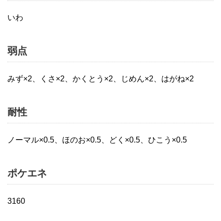
いわ
弱点
みず×2、くさ×2、かくとう×2、じめん×2、はがね×2
耐性
ノーマル×0.5、ほのお×0.5、どく×0.5、ひこう×0.5
ポケエネ
3160