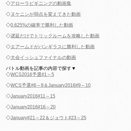
◇
アローラビギニングの動画集
◇
ヌケニンが弱点を変えてきた動画
◇
0.625%の確率で勝利した動画
◇
遅延だけでトリックルームを攻略した動画
◇
エアームドがバンギラスに勝利した動画
◇
大会イッシュファイナルの動画
バトル動画を記事の内容で探す▼
◇
WCS2016予選#1～5
◇
WCS予選#6～8＆January2016#9～10
◇
January2016#11～15
◇
January2016#16～20
◇
January#21～22＆ジョウト#23～25