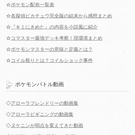
☆
ポケモン配布一覧表
☆
名探偵ピカチュウ完全版の結末から感想まとめ
☆
『キミにきめた』の内容を小説風に紹介
☆
コマスター最強デッキ考察！現環境まとめ
☆
ポケモンマスターの意味と定義とは？
☆
コイル祭りとは？コイルショック事件
ポケモンバトル動画
◇
アローラフレンドリーの動画集
◇
アローラビギニングの動画集
◇
ヌケニンが弱点を変えてきた動画