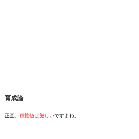
育成論
正直、
種族値は厳しい
ですよね。