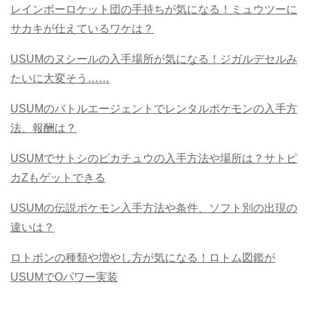
レインボーロケット団の手持ちが気になる！ミュウツーに
サカキが仕えているワケは？
USUMのヌシールの入手場所が気になる！ジガルデセルみ
たいに大変そう……
USUMのバトルエージェントでレンタルポケモンの入手方
法、報酬は？
USUMでサトシのピカチュウの入手方法や場所は？サトピ
カZもゲットできる
USUMの伝説ポケモン入手方法や条件、ソフト別の出現の
違いは？
ロトポンの種類や増やし方が気になる！ロトム図鑑が
USUMでOパワー実装