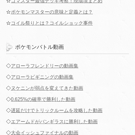
☆
コマスター最強デッキ考察！現環境まとめ
☆
ポケモンマスターの意味と定義とは？
☆
コイル祭りとは？コイルショック事件
ポケモンバトル動画
◇
アローラフレンドリーの動画集
◇
アローラビギニングの動画集
◇
ヌケニンが弱点を変えてきた動画
◇
0.625%の確率で勝利した動画
◇
遅延だけでトリックルームを攻略した動画
◇
エアームドがバンギラスに勝利した動画
◇
大会イッシュファイナルの動画