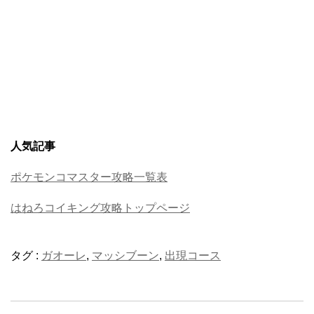
人気記事
ポケモンコマスター攻略一覧表
はねろコイキング攻略トップページ
タグ :
ガオーレ
,
マッシブーン
,
出現コース