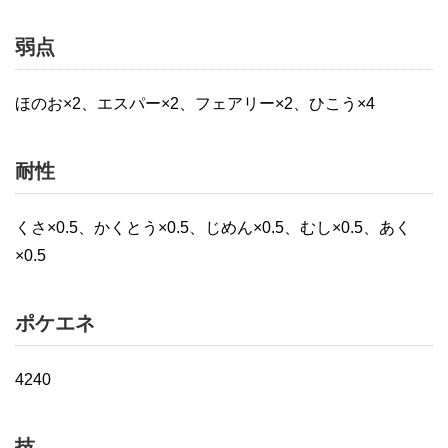
弱点
ほのお×2、エスパー×2、フェアリー×2、ひこう×4
耐性
くさ×0.5、かくとう×0.5、じめん×0.5、むし×0.5、あく
×0.5
ポケエネ
4240
技