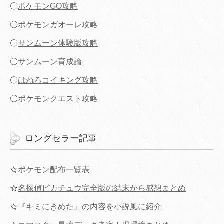
〇
ポケモンGO攻略
〇
ポケモンガオーレ攻略
〇
サンムーン体験版攻略
〇
サンムーン育成論
〇
はねろコイキング攻略
〇
ポケモンクエスト攻略
ロングセラー記事
☆
ポケモン配布一覧表
☆
名探偵ピカチュウ完全版の結末から感想まとめ
☆
『キミにきめた』の内容を小説風に紹介