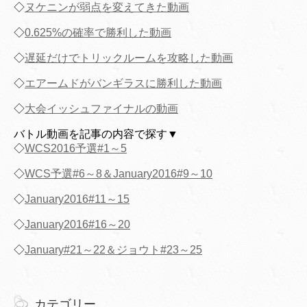
◇
ヌケニンが弱点を変えてきた動画
◇
0.625%の確率で勝利した動画
◇
遅延だけでトリックルームを攻略した動画
◇
エアームドがバンギラスに勝利した動画
◇
大会イッシュファイナルの動画
バトル動画を記事の内容で探す▼
◇
WCS2016予選#1～5
◇
WCS予選#6～8＆January2016#9～10
◇
January2016#11～15
◇
January2016#16～20
◇
January#21～22＆ジョウト#23～25
カテゴリー