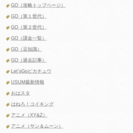
GO（攻略トップページ）
GO（第１世代）
GO（第２世代）
GO（課金一覧）
GO（豆知識）
GO（過去記事）
Let`sGoピカチュウ
USUM最新情報
おはスタ
はねろ！コイキング
アニメ（XY&Z）
アニメ（サン＆ムーン）