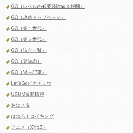
GO（レベルの必要経験値＆報酬）
GO（攻略トップページ）
GO（第１世代）
GO（第２世代）
GO（課金一覧）
GO（豆知識）
GO（過去記事）
Let`sGoピカチュウ
USUM最新情報
おはスタ
はねろ！コイキング
アニメ（XY&Z）