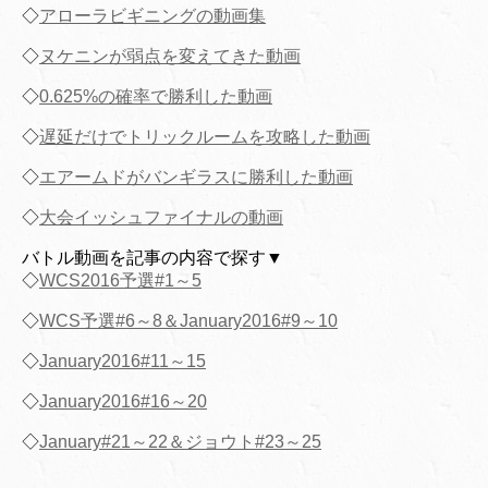
◇
アローラビギニングの動画集
◇
ヌケニンが弱点を変えてきた動画
◇
0.625%の確率で勝利した動画
◇
遅延だけでトリックルームを攻略した動画
◇
エアームドがバンギラスに勝利した動画
◇
大会イッシュファイナルの動画
バトル動画を記事の内容で探す▼
◇
WCS2016予選#1～5
◇
WCS予選#6～8＆January2016#9～10
◇
January2016#11～15
◇
January2016#16～20
◇
January#21～22＆ジョウト#23～25