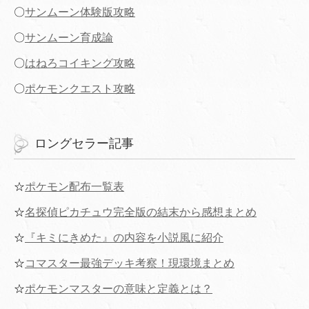
〇
サンムーン体験版攻略
〇
サンムーン育成論
〇
はねろコイキング攻略
〇
ポケモンクエスト攻略
ロングセラー記事
☆
ポケモン配布一覧表
☆
名探偵ピカチュウ完全版の結末から感想まとめ
☆
『キミにきめた』の内容を小説風に紹介
☆
コマスター最強デッキ考察！現環境まとめ
☆
ポケモンマスターの意味と定義とは？