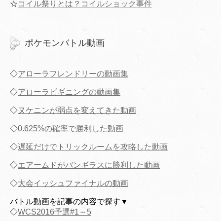
☆
コイル祭りとは？コイルショック事件
ポケモンバトル動画
◇
アローラフレンドリーの動画集
◇
アローラビギニングの動画集
◇
ヌケニンが弱点を変えてきた動画
◇
0.625%の確率で勝利した動画
◇
遅延だけでトリックルームを攻略した動画
◇
エアームドがバンギラスに勝利した動画
◇
大会イッシュファイナルの動画
バトル動画を記事の内容で探す▼
◇
WCS2016予選#1～5