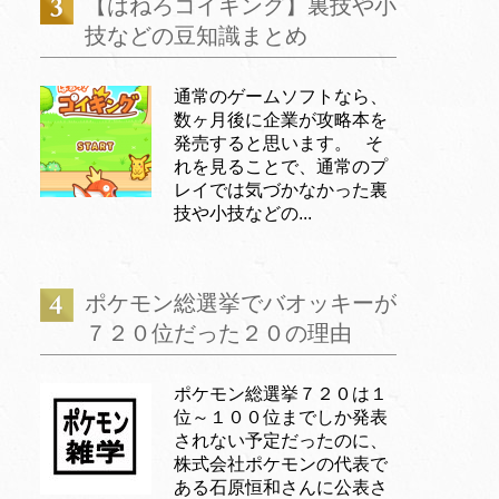
【はねろコイキング】裏技や小
技などの豆知識まとめ
通常のゲームソフトなら、
数ヶ月後に企業が攻略本を
発売すると思います。 そ
れを見ることで、通常のプ
レイでは気づかなかった裏
技や小技などの...
ポケモン総選挙でバオッキーが
７２０位だった２０の理由
ポケモン総選挙７２０は１
位～１００位までしか発表
されない予定だったのに、
株式会社ポケモンの代表で
ある石原恒和さんに公表さ