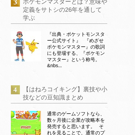
ポケモンマスターとは？意味や
定義をサトシの26年を通して
学ぶ
『出典・ポケットモンスタ
ー公式サイト』 『めざせ
ポケモンマスター』の歌詞
にも登場する、『ポケモン
マスター』という称号。
&nbs...
【はねろコイキング】裏技や小
技などの豆知識まとめ
通常のゲームソフトなら、
数ヶ月後に企業が攻略本を
発売すると思います。 そ
れを見ることで、通常のプ