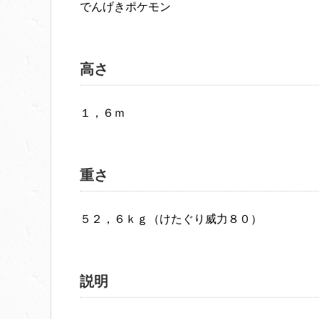
でんげきポケモン
高さ
１，６ｍ
重さ
５２，６ｋｇ（けたぐり威力８０）
説明