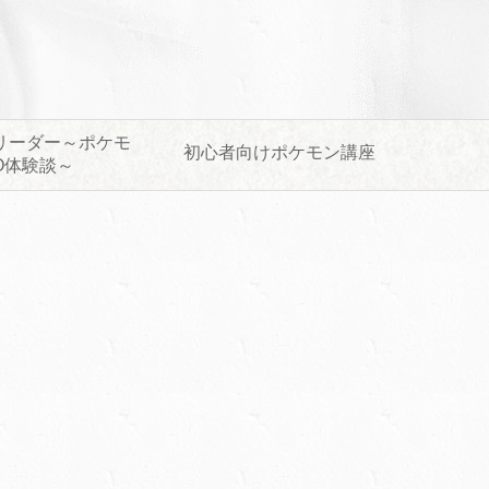
リーダー～ポケモ
初心者向けポケモン講座
O体験談～
開