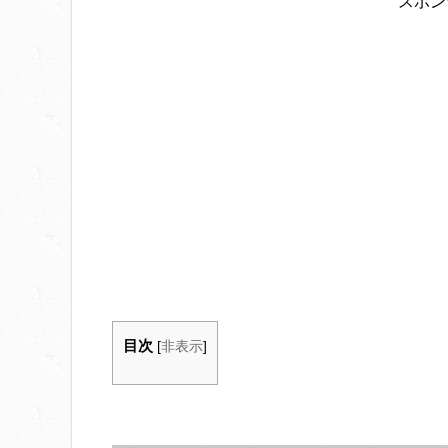
スポン
目次
[
非表示
]