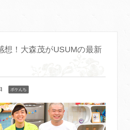
想！大森茂がUSUMの最新
日
ポケんち