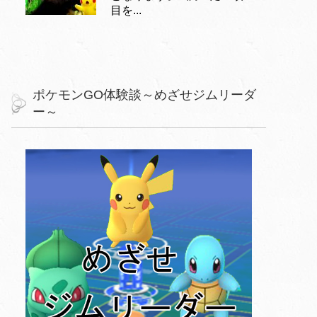
目を...
ポケモンGO体験談～めざせジムリーダ
ー～