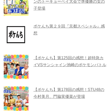
ンのトーキョーベイ大会で準優勝の女の
子登場
ポケんち第２９回『京都スペシャル』感
想
【ポケんち】第125回の感想！超特急カ
イVSサンシャイン池崎のポケモンバトル
【ポケんち】第178回の感想！STU48の
今村美月、門脇実優菜が登場