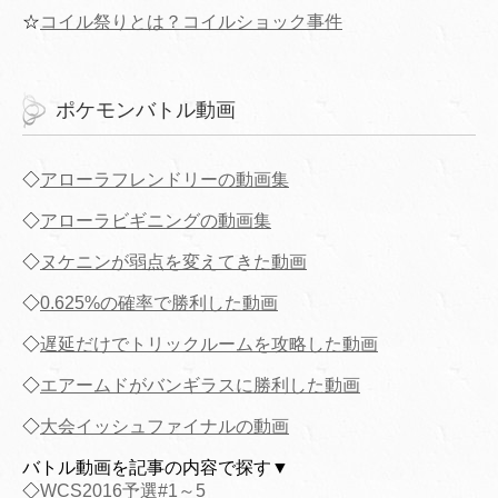
☆
コイル祭りとは？コイルショック事件
ポケモンバトル動画
◇
アローラフレンドリーの動画集
◇
アローラビギニングの動画集
◇
ヌケニンが弱点を変えてきた動画
◇
0.625%の確率で勝利した動画
◇
遅延だけでトリックルームを攻略した動画
◇
エアームドがバンギラスに勝利した動画
◇
大会イッシュファイナルの動画
バトル動画を記事の内容で探す▼
◇
WCS2016予選#1～5