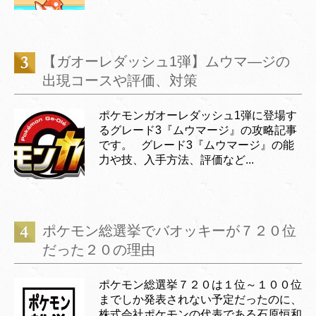
【ガオーレダッシュ1弾】ムウマ―ジの
出現コースや評価、対策
ポケモンガオーレダッシュ1弾に登場す
るグレード3『ムウマージ』の攻略記事
です。 グレード3『ムウマージ』の能
力や技、入手方法、評価など...
ポケモン総選挙でバオッキーが７２０位
だった２０の理由
ポケモン総選挙７２０は１位～１００位
までしか発表されない予定だったのに、
株式会社ポケモンの代表である石原恒和