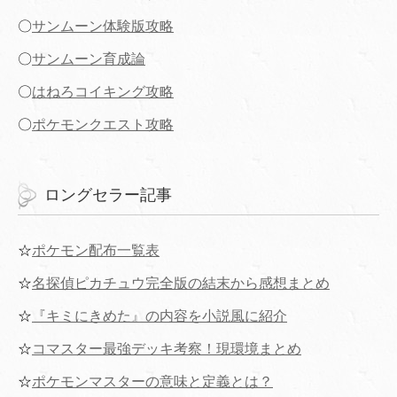
〇
サンムーン体験版攻略
〇
サンムーン育成論
〇
はねろコイキング攻略
〇
ポケモンクエスト攻略
ロングセラー記事
☆
ポケモン配布一覧表
☆
名探偵ピカチュウ完全版の結末から感想まとめ
☆
『キミにきめた』の内容を小説風に紹介
☆
コマスター最強デッキ考察！現環境まとめ
☆
ポケモンマスターの意味と定義とは？