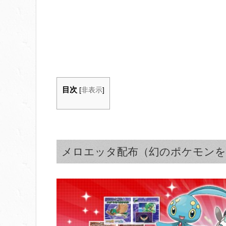
目次
[
非表示
]
メロエッタ配布（幻のポケモンを