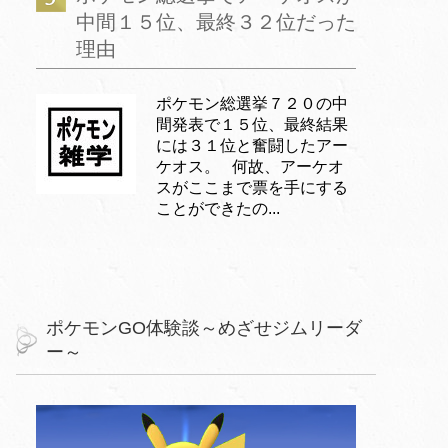
中間１５位、最終３２位だった
理由
ポケモン総選挙７２０の中
間発表で１５位、最終結果
には３１位と奮闘したアー
ケオス。 何故、アーケオ
スがここまで票を手にする
ことができたの...
ポケモンGO体験談～めざせジムリーダ
ー～