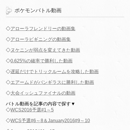
ポケモンバトル動画
◇
アローラフレンドリーの動画集
◇
アローラビギニングの動画集
◇
ヌケニンが弱点を変えてきた動画
◇
0.625%の確率で勝利した動画
◇
遅延だけでトリックルームを攻略した動画
◇
エアームドがバンギラスに勝利した動画
◇
大会イッシュファイナルの動画
バトル動画を記事の内容で探す▼
◇
WCS2016予選#1～5
◇
WCS予選#6～8＆January2016#9～10