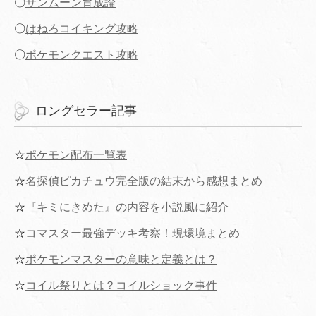
〇
サンムーン育成論
〇
はねろコイキング攻略
〇
ポケモンクエスト攻略
ロングセラー記事
☆
ポケモン配布一覧表
☆
名探偵ピカチュウ完全版の結末から感想まとめ
☆
『キミにきめた』の内容を小説風に紹介
☆
コマスター最強デッキ考察！現環境まとめ
☆
ポケモンマスターの意味と定義とは？
☆
コイル祭りとは？コイルショック事件