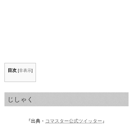
目次
[
非表示
]
じしゃく
『出典・
コマスター公式ツイッター
』