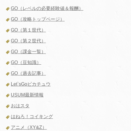
GO（レベルの必要経験値＆報酬）
GO（攻略トップページ）
GO（第１世代）
GO（第２世代）
GO（課金一覧）
GO（豆知識）
GO（過去記事）
Let`sGoピカチュウ
USUM最新情報
おはスタ
はねろ！コイキング
アニメ（XY&Z）