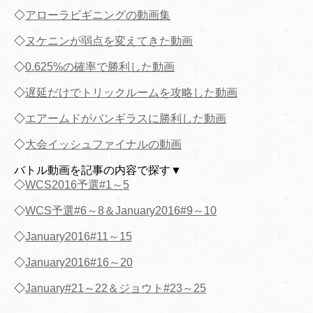
◇
アローラビギニングの動画集
◇
ヌケニンが弱点を変えてきた動画
◇
0.625%の確率で勝利した動画
◇
遅延だけでトリックルームを攻略した動画
◇
エアームドがバンギラスに勝利した動画
◇
大会イッシュファイナルの動画
バトル動画を記事の内容で探す▼
◇
WCS2016予選#1～5
◇
WCS予選#6～8＆January2016#9～10
◇
January2016#11～15
◇
January2016#16～20
◇
January#21～22＆ジョウト#23～25