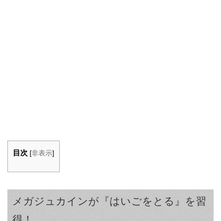
目次
[
非表示
]
メガジュカインが『はいごをとる』を習
得！