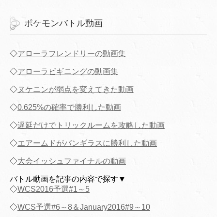
ポケモンバトル動画
◇
アローラフレンドリーの動画集
◇
アローラビギニングの動画集
◇
ヌケニンが弱点を変えてきた動画
◇
0.625%の確率で勝利した動画
◇
遅延だけでトリックルームを攻略した動画
◇
エアームドがバンギラスに勝利した動画
◇
大会イッシュファイナルの動画
バトル動画を記事の内容で探す▼
◇
WCS2016予選#1～5
◇
WCS予選#6～8＆January2016#9～10