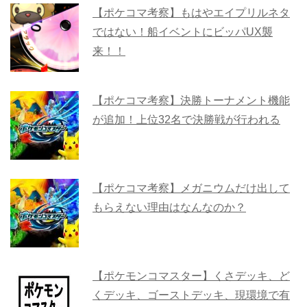
【ポケコマ考察】もはやエイプリルネタ
ではない！船イベントにビッパUX襲
来！！
【ポケコマ考察】決勝トーナメント機能
が追加！上位32名で決勝戦が行われる
【ポケコマ考察】メガニウムだけ出して
もらえない理由はなんなのか？
【ポケモンコマスター】くさデッキ、ど
くデッキ、ゴーストデッキ、現環境で有