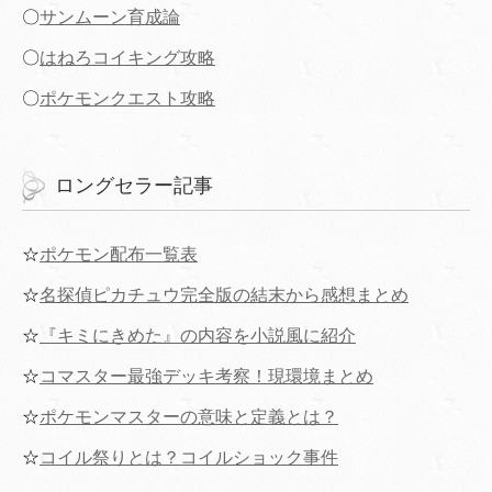
〇
サンムーン育成論
〇
はねろコイキング攻略
〇
ポケモンクエスト攻略
ロングセラー記事
☆
ポケモン配布一覧表
☆
名探偵ピカチュウ完全版の結末から感想まとめ
☆
『キミにきめた』の内容を小説風に紹介
☆
コマスター最強デッキ考察！現環境まとめ
☆
ポケモンマスターの意味と定義とは？
☆
コイル祭りとは？コイルショック事件