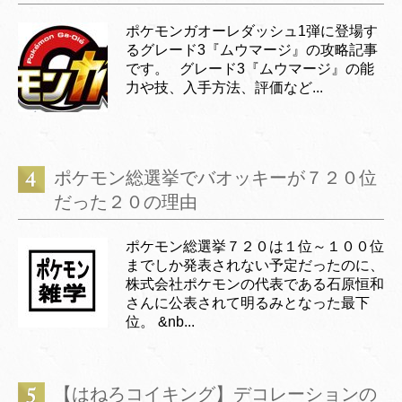
ポケモンガオーレダッシュ1弾に登場す
るグレード3『ムウマージ』の攻略記事
です。 グレード3『ムウマージ』の能
力や技、入手方法、評価など...
ポケモン総選挙でバオッキーが７２０位
だった２０の理由
ポケモン総選挙７２０は１位～１００位
までしか発表されない予定だったのに、
株式会社ポケモンの代表である石原恒和
さんに公表されて明るみとなった最下
位。 &nb...
【はねろコイキング】デコレーションの