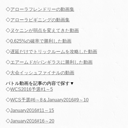
◇
アローラフレンドリーの動画集
◇
アローラビギニングの動画集
◇
ヌケニンが弱点を変えてきた動画
◇
0.625%の確率で勝利した動画
◇
遅延だけでトリックルームを攻略した動画
◇
エアームドがバンギラスに勝利した動画
◇
大会イッシュファイナルの動画
バトル動画を記事の内容で探す▼
◇
WCS2016予選#1～5
◇
WCS予選#6～8＆January2016#9～10
◇
January2016#11～15
◇
January2016#16～20