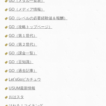
GO（メダル一覧表）
GO（メディア情報）
GO（レベルの必要経験値＆報酬）
GO（攻略トップページ）
GO（第１世代）
GO（第２世代）
GO（課金一覧）
GO（豆知識）
GO（過去記事）
Let`sGoピカチュウ
USUM最新情報
おはスタ
はねろ！コイキング