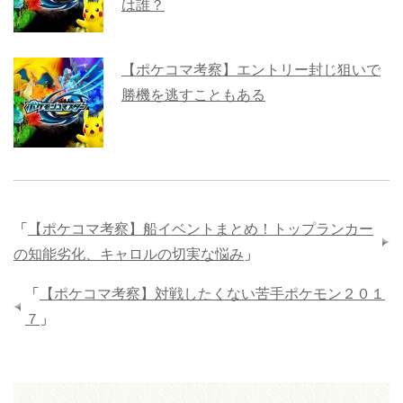
は誰？
【ポケコマ考察】エントリー封じ狙いで
勝機を逃すこともある
「
【ポケコマ考察】船イベントまとめ！トップランカー
の知能劣化、キャロルの切実な悩み
」
「
【ポケコマ考察】対戦したくない苦手ポケモン２０１
７
」