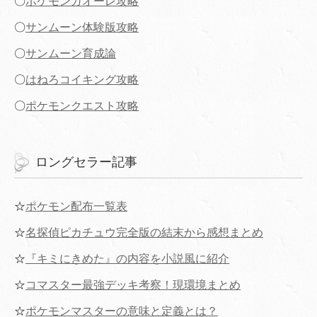
〇
ポケモンガオーレ攻略
〇
サンムーン体験版攻略
〇
サンムーン育成論
〇
はねろコイキング攻略
〇
ポケモンクエスト攻略
ロングセラー記事
☆
ポケモン配布一覧表
☆
名探偵ピカチュウ完全版の結末から感想まとめ
☆
『キミにきめた』の内容を小説風に紹介
☆
コマスター最強デッキ考察！現環境まとめ
☆
ポケモンマスターの意味と定義とは？