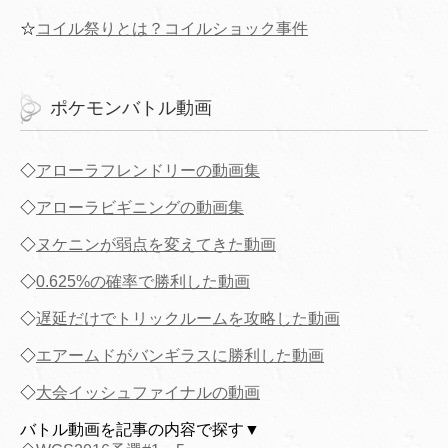
☆
コイル祭りとは？コイルショック事件
ポケモンバトル動画
◇
アローラフレンドリーの動画集
◇
アローラビギニングの動画集
◇
ヌケニンが弱点を変えてきた動画
◇
0.625%の確率で勝利した動画
◇
遅延だけでトリックルームを攻略した動画
◇
エアームドがバンギラスに勝利した動画
◇
大会イッシュファイナルの動画
バトル動画を記事の内容で探す▼