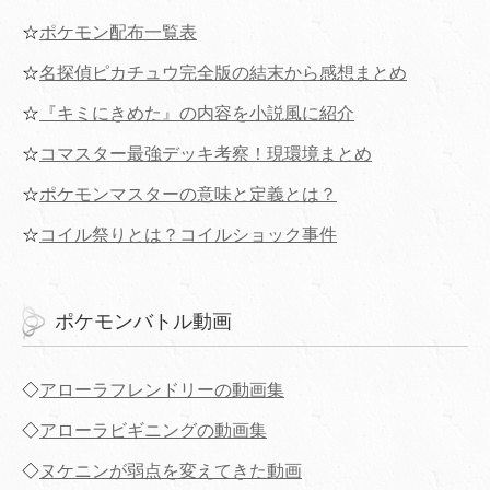
☆
ポケモン配布一覧表
☆
名探偵ピカチュウ完全版の結末から感想まとめ
☆
『キミにきめた』の内容を小説風に紹介
☆
コマスター最強デッキ考察！現環境まとめ
☆
ポケモンマスターの意味と定義とは？
☆
コイル祭りとは？コイルショック事件
ポケモンバトル動画
◇
アローラフレンドリーの動画集
◇
アローラビギニングの動画集
◇
ヌケニンが弱点を変えてきた動画