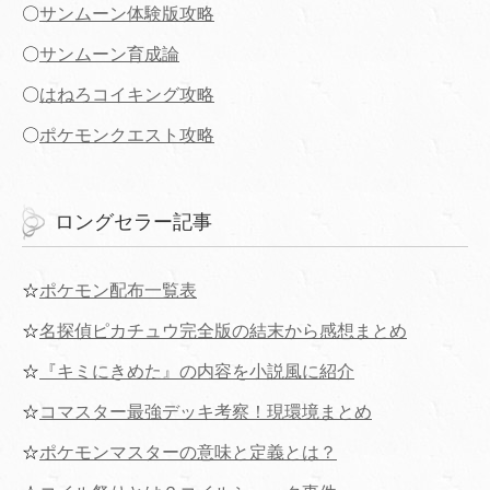
〇
サンムーン体験版攻略
〇
サンムーン育成論
〇
はねろコイキング攻略
〇
ポケモンクエスト攻略
ロングセラー記事
☆
ポケモン配布一覧表
☆
名探偵ピカチュウ完全版の結末から感想まとめ
☆
『キミにきめた』の内容を小説風に紹介
☆
コマスター最強デッキ考察！現環境まとめ
☆
ポケモンマスターの意味と定義とは？