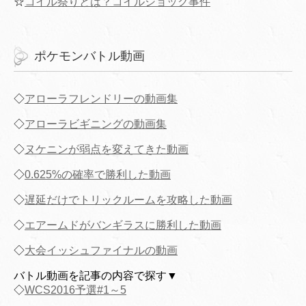
☆
コイル祭りとは？コイルショック事件
ポケモンバトル動画
◇
アローラフレンドリーの動画集
◇
アローラビギニングの動画集
◇
ヌケニンが弱点を変えてきた動画
◇
0.625%の確率で勝利した動画
◇
遅延だけでトリックルームを攻略した動画
◇
エアームドがバンギラスに勝利した動画
◇
大会イッシュファイナルの動画
バトル動画を記事の内容で探す▼
◇
WCS2016予選#1～5