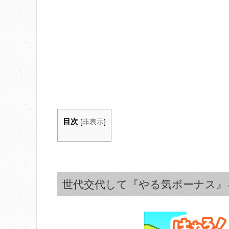
目次
[
非表示
]
世代交代して『やる気ボーナス』