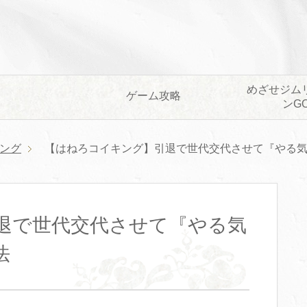
めざせジム
ゲーム攻略
ンG
ング
【はねろコイキング】引退で世代交代させて『やる
退で世代交代させて『やる気
法