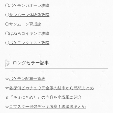
〇
ポケモンガオーレ攻略
〇
サンムーン体験版攻略
〇
サンムーン育成論
〇
はねろコイキング攻略
〇
ポケモンクエスト攻略
ロングセラー記事
☆
ポケモン配布一覧表
☆
名探偵ピカチュウ完全版の結末から感想まとめ
☆
『キミにきめた』の内容を小説風に紹介
☆
コマスター最強デッキ考察！現環境まとめ