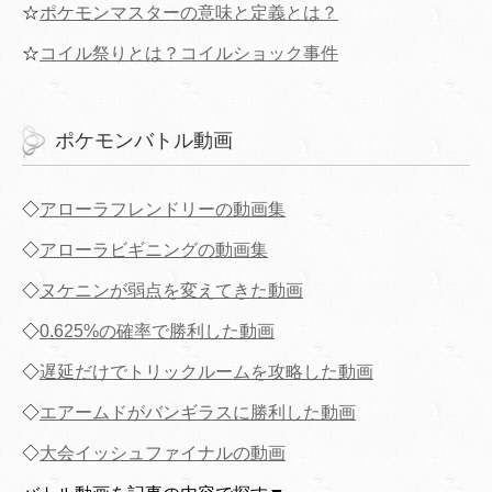
☆
ポケモンマスターの意味と定義とは？
☆
コイル祭りとは？コイルショック事件
ポケモンバトル動画
◇
アローラフレンドリーの動画集
◇
アローラビギニングの動画集
◇
ヌケニンが弱点を変えてきた動画
◇
0.625%の確率で勝利した動画
◇
遅延だけでトリックルームを攻略した動画
◇
エアームドがバンギラスに勝利した動画
◇
大会イッシュファイナルの動画