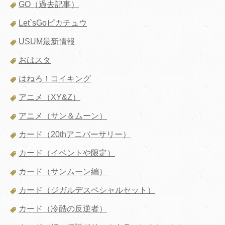
GO（過去記事）
Let`sGoピカチュウ
USUM最新情報
おはスタ
はねろ！コイキング
アニメ（XY&Z）
アニメ（サン＆ムーン）
カード（20thアニバーサリー）
カード（イベントや限定）
カード（サンムーン編）
カード（ジガルデスペシャルセット）
カード（冷酷の反逆者）