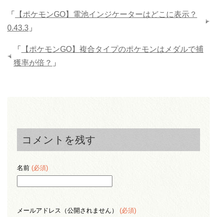
「
【ポケモンGO】電池インジケーターはどこに表示？
0.43.3
」
「
【ポケモンGO】複合タイプのポケモンはメダルで捕
獲率が倍？
」
コメントを残す
名前
(必須)
メールアドレス（公開されません）
(必須)