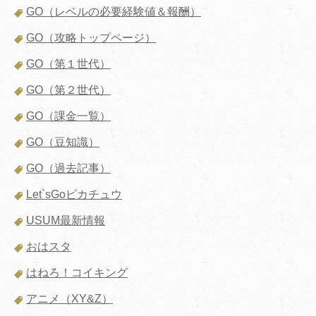
GO（レベルの必要経験値＆報酬）
GO（攻略トップページ）
GO（第１世代）
GO（第２世代）
GO（課金一覧）
GO（豆知識）
GO（過去記事）
Let`sGoピカチュウ
USUM最新情報
おはスタ
はねろ！コイキング
アニメ（XY&Z）