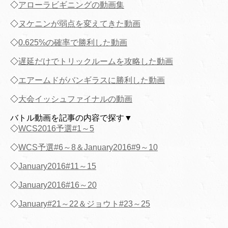
◇
アローラビギニングの動画集
◇
ヌケニンが弱点を変えてきた動画
◇
0.625%の確率で勝利した動画
◇
遅延だけでトリックルームを攻略した動画
◇
エアームドがバンギラスに勝利した動画
◇
大会イッシュファイナルの動画
バトル動画を記事の内容で探す▼
◇
WCS2016予選#1～5
◇
WCS予選#6～8＆January2016#9～10
◇
January2016#11～15
◇
January2016#16～20
◇
January#21～22＆ジョウト#23～25