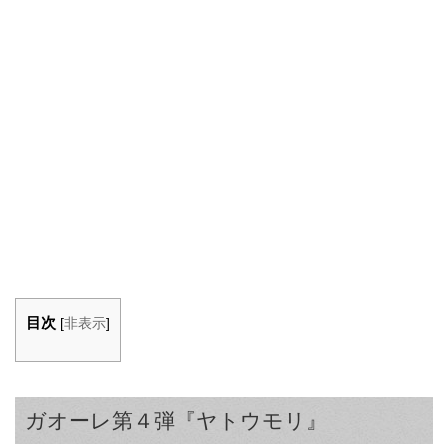
目次
[
非表示
]
ガオーレ第４弾『ヤトウモリ』