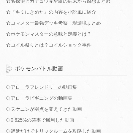
☆
名探偵ピカチュウ完全版の結末から感想まとめ
☆
『キミにきめた』の内容を小説風に紹介
☆
コマスター最強デッキ考察！現環境まとめ
☆
ポケモンマスターの意味と定義とは？
☆
コイル祭りとは？コイルショック事件
ポケモンバトル動画
◇
アローラフレンドリーの動画集
◇
アローラビギニングの動画集
◇
ヌケニンが弱点を変えてきた動画
◇
0.625%の確率で勝利した動画
◇
遅延だけでトリックルームを攻略した動画