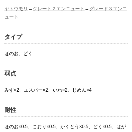
ヤトウモリ
→
グレート２エンニュート
→
グレード３エンニ
ュート
タイプ
ほのお、どく
弱点
みず×2、エスパー×2、いわ×2、じめん×4
耐性
ほのお×0.5、こおり×0.5、かくとう×0.5、どく×0.5、はが