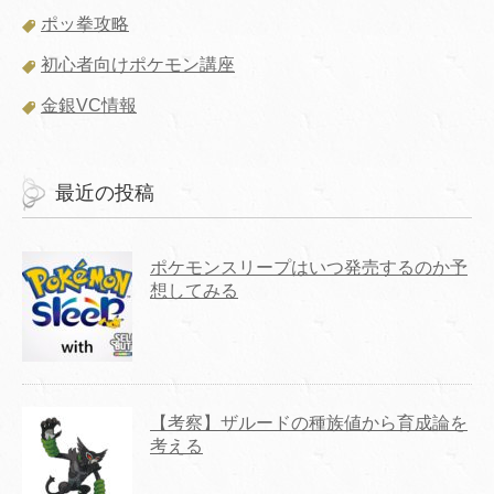
ポッ拳攻略
初心者向けポケモン講座
金銀VC情報
最近の投稿
ポケモンスリープはいつ発売するのか予
想してみる
【考察】ザルードの種族値から育成論を
考える