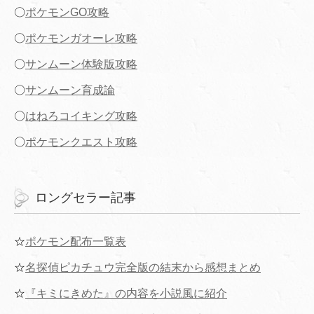
〇
ポケモンGO攻略
〇
ポケモンガオーレ攻略
〇
サンムーン体験版攻略
〇
サンムーン育成論
〇
はねろコイキング攻略
〇
ポケモンクエスト攻略
ロングセラー記事
☆
ポケモン配布一覧表
☆
名探偵ピカチュウ完全版の結末から感想まとめ
☆
『キミにきめた』の内容を小説風に紹介