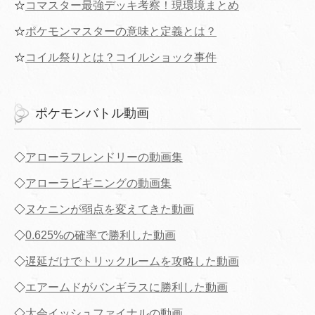
☆
コマスター最強デッキ考察！現環境まとめ
☆
ポケモンマスターの意味と定義とは？
☆
コイル祭りとは？コイルショック事件
ポケモンバトル動画
◇
アローラフレンドリーの動画集
◇
アローラビギニングの動画集
◇
ヌケニンが弱点を変えてきた動画
◇
0.625%の確率で勝利した動画
◇
遅延だけでトリックルームを攻略した動画
◇
エアームドがバンギラスに勝利した動画
◇
大会イッシュファイナルの動画