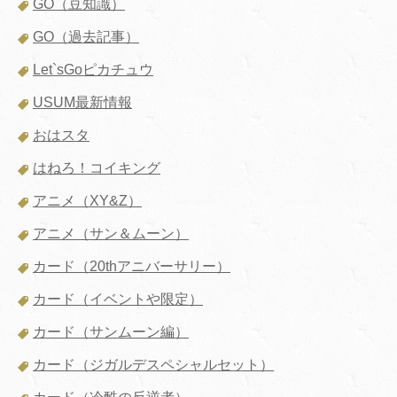
GO（豆知識）
GO（過去記事）
Let`sGoピカチュウ
USUM最新情報
おはスタ
はねろ！コイキング
アニメ（XY&Z）
アニメ（サン＆ムーン）
カード（20thアニバーサリー）
カード（イベントや限定）
カード（サンムーン編）
カード（ジガルデスペシャルセット）