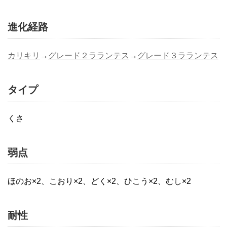
進化経路
カリキリ
→
グレード２ラランテス
→
グレード３ラランテス
タイプ
くさ
弱点
ほのお×2、こおり×2、どく×2、ひこう×2、むし×2
耐性