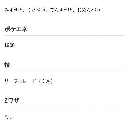
みず×0.5、くさ×0.5、でんき×0.5、じめん×0.5
ポケエネ
1900
技
リーフブレード（くさ）
Zワザ
なし