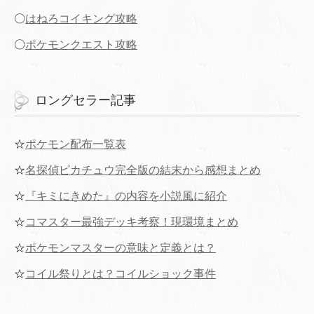
〇
はねろコイキング攻略
〇
ポケモンクエスト攻略
ロングセラー記事
☆
ポケモン配布一覧表
☆
名探偵ピカチュウ完全版の結末から感想まとめ
☆
『キミにきめた』の内容を小説風に紹介
☆
コマスター最強デッキ考察！現環境まとめ
☆
ポケモンマスターの意味と定義とは？
☆
コイル祭りとは？コイルショック事件