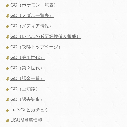
GO（ポケモン一覧表）
GO（メダル一覧表）
GO（メディア情報）
GO（レベルの必要経験値＆報酬）
GO（攻略トップページ）
GO（第１世代）
GO（第２世代）
GO（課金一覧）
GO（豆知識）
GO（過去記事）
Let`sGoピカチュウ
USUM最新情報