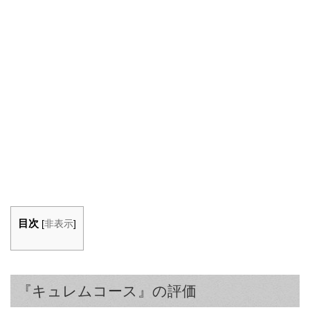
目次
[
非表示
]
『キュレムコース』の評価