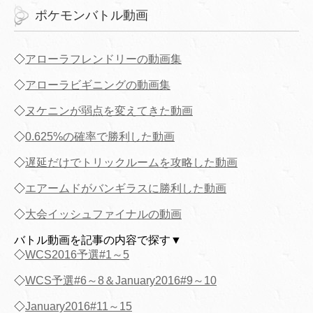
ポケモンバトル動画
◇
アローラフレンドリーの動画集
◇
アローラビギニングの動画集
◇
ヌケニンが弱点を変えてきた動画
◇
0.625%の確率で勝利した動画
◇
遅延だけでトリックルームを攻略した動画
◇
エアームドがバンギラスに勝利した動画
◇
大会イッシュファイナルの動画
バトル動画を記事の内容で探す▼
◇
WCS2016予選#1～5
◇
WCS予選#6～8＆January2016#9～10
◇
January2016#11～15