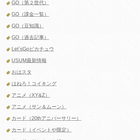
GO（第２世代）
GO（課金一覧）
GO（豆知識）
GO（過去記事）
Let`sGoピカチュウ
USUM最新情報
おはスタ
はねろ！コイキング
アニメ（XY&Z）
アニメ（サン＆ムーン）
カード（20thアニバーサリー）
カード（イベントや限定）