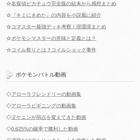
☆
名探偵ピカチュウ完全版の結末から感想まとめ
☆
『キミにきめた』の内容を小説風に紹介
☆
コマスター最強デッキ考察！現環境まとめ
☆
ポケモンマスターの意味と定義とは？
☆
コイル祭りとは？コイルショック事件
ポケモンバトル動画
◇
アローラフレンドリーの動画集
◇
アローラビギニングの動画集
◇
ヌケニンが弱点を変えてきた動画
◇
0.625%の確率で勝利した動画